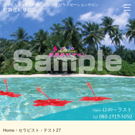
セラピスト｜新宿駅東口徒歩10分 リラクゼーションサロン
歌舞伎町サロン
12:00～ラスト
Open
080-1919-5050
Tel
Home
セラピスト
テスト27