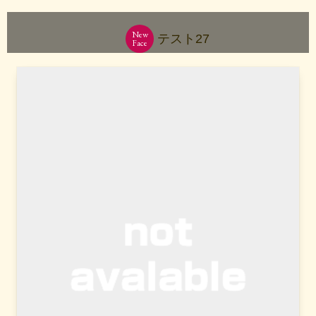
New
テスト27
Face