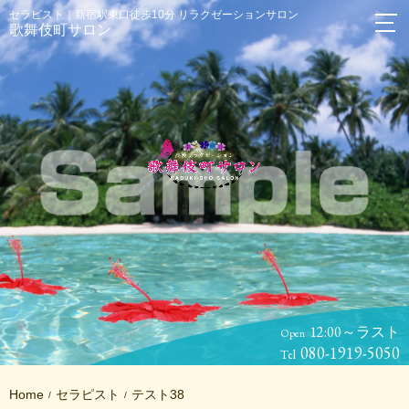
セラピスト｜新宿駅東口徒歩10分 リラクゼーションサロン
歌舞伎町サロン
12:00～ラスト
Open
080-1919-5050
Tel
Home
セラピスト
テスト38