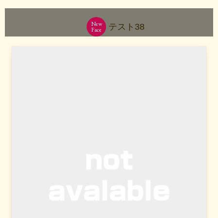
New
テスト38
Face